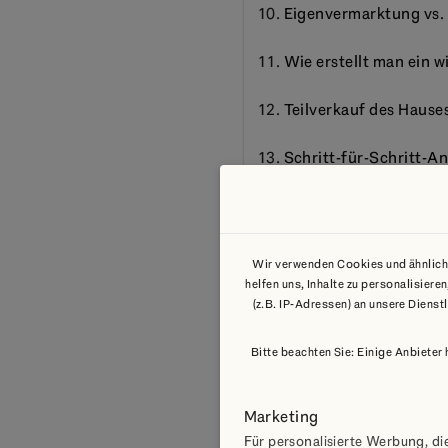
Eigenvermarktung vs. 
Wie erstellt man ein 
Teilverkauf des Hause
Schritt-für-Schritt-A
Steuern beim Verkauf 
Renovierung vor dem 
Wir verwenden Cookies und ähnliche
helfen uns, Inhalte zu personalisie
Rechtliche Aspekte un
(z.B. IP-Adressen) an unsere Dienst
Nach dem Verkauf
Bitte beachten Sie: Einige Anbieter
Fazit
Marketing
Für personalisierte Werbung, die