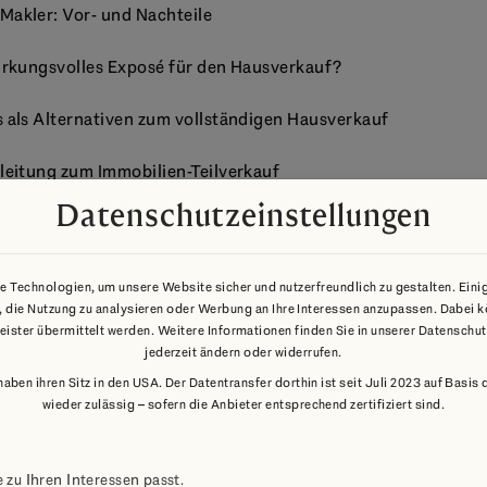
Makler: Vor- und Nachteile
wirkungsvolles Exposé für den Hausverkauf?
s als Alternativen zum vollständigen Hausverkauf
nleitung zum Immobilien-Teilverkauf
Datenschutzeinstellungen
von Immobilien: Informationen für Käufer und Verkäufer
Hausverkauf: Lohnt sich das?
 Technologien, um unsere Website sicher und nutzerfreundlich zu gestalten. Eini
ren, die Nutzung zu analysieren oder Werbung an Ihre Interessen anzupassen. Dabe
d Formalitäten
leister übermittelt werden. Weitere Informationen finden Sie in unserer Datenschu
jederzeit ändern oder widerrufen.
 haben ihren Sitz in den USA. Der Datentransfer dorthin ist seit Juli 2023 auf Bas
wieder zulässig – sofern die Anbieter entsprechend zertifiziert sind.
 zu Ihren Interessen passt.